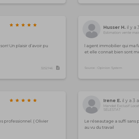
Husser H.
il y a 
Estimation vente mai
n! Un plaisir d’avoir pu
l agent immobilier qui ma f
et elle connait bien sont
Source : Opinion System
3252146
Irene E.
il y a 3 
Mandat Exclusif Loca
SELESTAT
professionnel. ( Olivier
Le réseautage a suffi sans p
au vu du travail