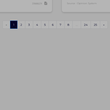
Source : Opinion System
3188829
«
1
2
3
4
5
6
7
8
...
24
25
»