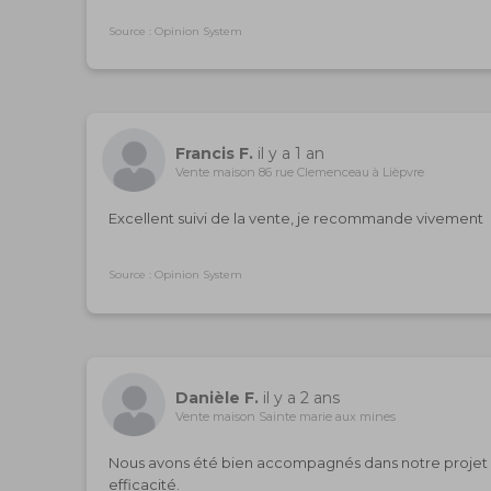
Source : Opinion System
Francis F.
il y a 1 an
Vente maison 86 rue Clemenceau à Lièpvre
Excellent suivi de la vente, je recommande vivement
Source : Opinion System
Danièle F.
il y a 2 ans
Vente maison Sainte marie aux mines
Nous avons été bien accompagnés dans notre projet 
efficacité.