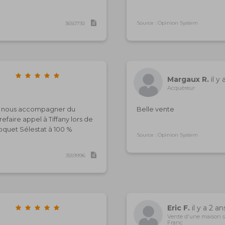
Source : Opinion System
3650792
Margaux R.
il y 
Acquéreur
a su nous accompagner du
Belle vente
refaire appel à Tiffany lors de
oquet Sélestat à 100 %
Source : Opinion System
3559996
Eric F.
il y a 2 an
Vente d'une maison 
Franc