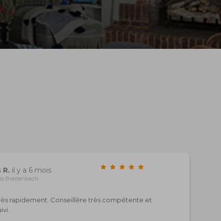
 R.
il y a 6 mois
es Breitenbach
très rapidement. Conseillère très compétente et
ivi.