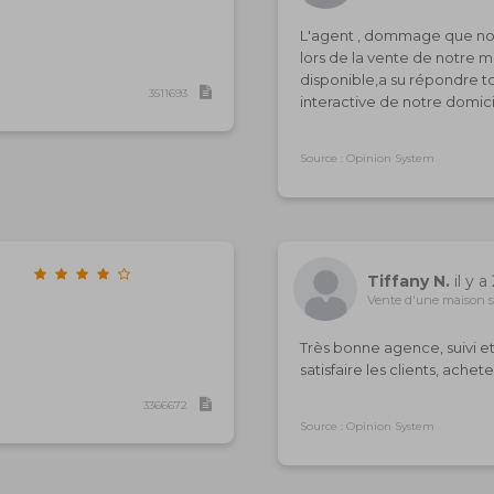
L'agent , dommage que no
lors de la vente de notre 
disponible,a su répondre to
3511693
interactive de notre domic
Source : Opinion System
Tiffany N.
il y a
Vente d'une maison s
Très bonne agence, suivi e
satisfaire les clients, ach
3366672
Source : Opinion System