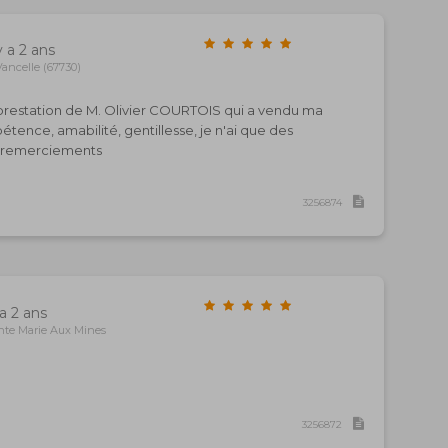
y a 2 ans
ancelle (67730)
 la prestation de M. Olivier COURTOIS qui a vendu ma
étence, amabilité, gentillesse, je n'ai que des
s remerciements
3256874
 a 2 ans
nte Marie Aux Mines
3256872