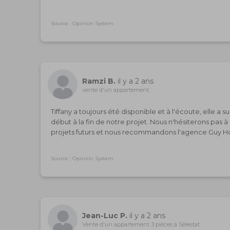
Source : Opinion System
Ramzi B.
il y a 2 ans
vente d'un appartement
Tiffany a toujours été disponible et à l'écoute, elle 
début à la fin de notre projet. Nous n'hésiterons pas à 
projets futurs et nous recommandons l'agence Guy H
Source : Opinion System
Jean-Luc P.
il y a 2 ans
Vente d'un appartement 3 pièces à Sélestat