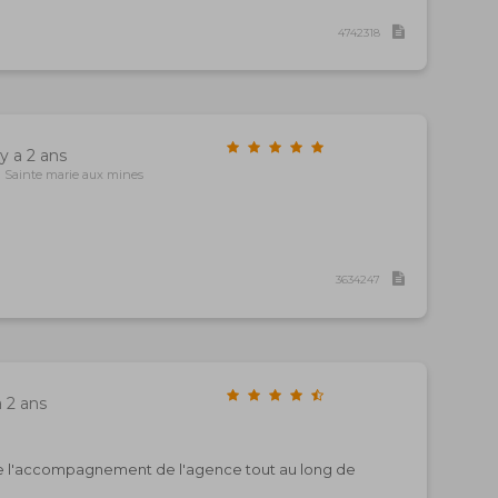
4742318
 y a 2 ans
 Sainte marie aux mines
3634247
a 2 ans
de l'accompagnement de l'agence tout au long de