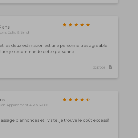
3 ans
sons Epfig & Sand
ait les deux estimation est une personne très agréable
 métier je recommande cette personne
3217008
ans
tion Appartement 4 P a 67600
assage d'annonces et 1 visite, je trouve le coût excessif