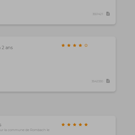
3551421
a 2 ans
3542330
s
sur la commune de Rombach le