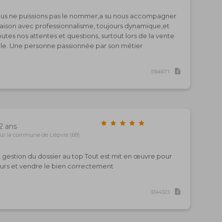
us ne puissions pas le nommer,a su nous accompagner
maison avec professionnalisme, toujours dynamique,et
utes nos attentes et questions, surtout lors de la vente
ile. Une personne passionnée par son métier
3366671
 2 ans
ur la commune de Lièpvre (68)
t gestion du dossier au top Tout est mit en œuvre pour
eteurs et vendre le bien correctement
3344323