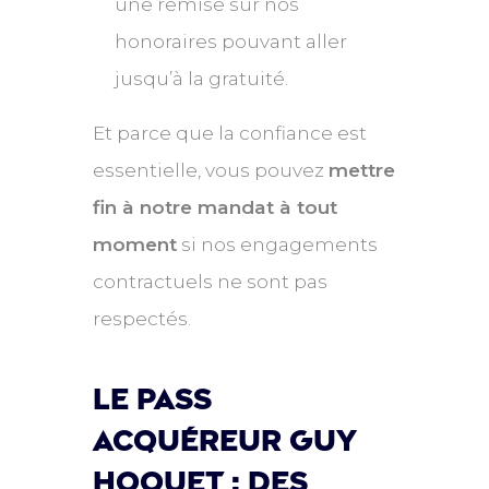
une remise sur nos
honoraires pouvant aller
jusqu’à la gratuité.
Et parce que la confiance est
essentielle, vous pouvez
mettre
fin à notre mandat à tout
moment
si nos engagements
contractuels ne sont pas
respectés.
Le pass
acquéreur guy
hoquet : des