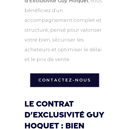
d’Exclusivité Guy Hoquet
, vous
bénéficiez d’un
accompagnement complet et
structuré, pensé pour valoriser
votre bien, sécuriser les
acheteurs et optimiser le délai
et le prix de vente.
CONTACTEZ-NOUS
Le contrat
d'exclusivité guy
hoquet : bien