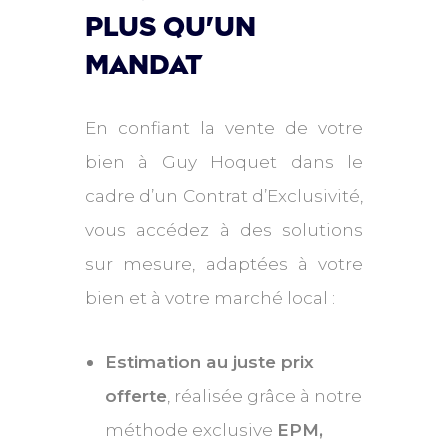
plus qu'un
mandat
En confiant la vente de votre
bien à Guy Hoquet dans le
cadre d’un Contrat d’Exclusivité,
vous accédez à des solutions
sur mesure, adaptées à votre
bien et à votre marché local :
Estimation au juste prix
offerte
, réalisée grâce à notre
méthode exclusive
EPM,