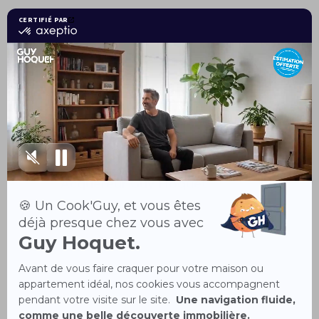
déroulement de cette étape
clé.
Pour Résumer
Avec le
Contrat d’Exclusivité
Guy Hoquet
et le
Pass
Acquéreur Guy Hoquet
, vous
bénéficiez d’un
accompagnement complet,
d’acheteurs qualifiés et de
garanties uniques pour
vendre
votre bien en toute sérénité
.