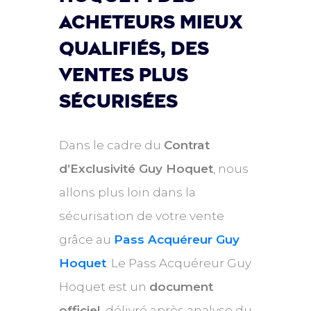
acheteurs mieux
qualifiés, des
ventes plus
sécurisées
Dans le cadre du
Contrat
d’Exclusivité Guy Hoquet
, nous
allons plus loin dans la
sécurisation de votre vente
grâce au
Pass Acquéreur Guy
Hoquet
. Le Pass Acquéreur Guy
Hoquet est un
document
officiel
, délivré après analyse du