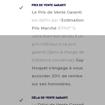
PRIX DE VENTE GARANTI
Le Prix de Vente Garanti
est défini par l'
Estimation
Prix Marché
(EPM)*. Si
votre bien est vendu à un
prix inférieur à ce prix
garanti (dans la marge de
tolérance convenue),
Guy
Hoquet s'engage à vous
accorder 20% de remise
sur ses honoraires.
DÉLAI DE VENTE GARANTI
Le
Délai de Vente Garanti