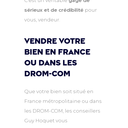
C'est un véritable
gage de
sérieux et de crédibilité
pour
vous, vendeur.
Vendre votre
bien en france
ou dans les
drom-com
Que votre bien soit situé en
France métropolitaine ou dans
les DROM-COM, les conseillers
Guy Hoquet vous