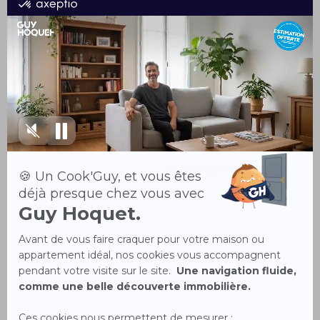
Local commercial 50.67 m²
3
Sélestat 67600
730 € / mois
VISITE 3D IMMERSIVE
Fonds de commerce 161 m²
8