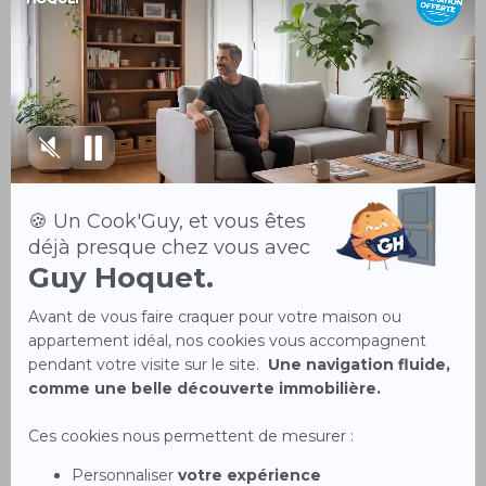
immobilière, et découvrez dans quelle
mesure ils peuvent être partagés entre
vendeur et acquéreur.
Compromis de vente
:
un premier
contact avec les frais de notaire. Mesurez
l'importance de cette étape préliminaire,
où les futurs frais de notaire sont estimés
et portés à la connaissance des parties,
et comprenez son rôle dans la
budgétisation de votre projet
immobilier.
Vous l’aurez compris, les
frais de notaire
constituent un aspect
incontournable
de
toute
transaction immobilière
. Loin de se