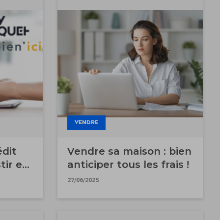
VENDRE
édit
Vendre sa maison : bien
tir en
anticiper tous les frais !
usive
27/06/2025
n Ici