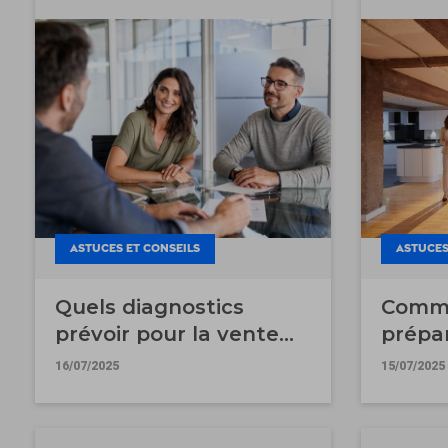
ASTUCES ET CONSEILS
ASTUCES
Quels diagnostics
Comme
prévoir pour la vente
prépa
d'un garage ?
pour 
16/07/2025
15/07/2025
immobi