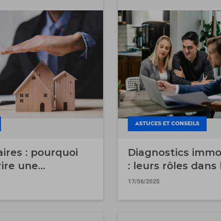
ASTUCES ET CONSEILS
ires : pourquoi
Diagnostics immob
ire une
: leurs rôles dans 
nce habitation ?
prévention des ri
17/06/2025
sanitaires