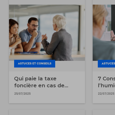
ASTUCES ET CONSEILS
ASTUCES
Qui paie la taxe
7 Cons
foncière en cas de
l’humi
vente ?
logem
25/07/2025
22/07/2025