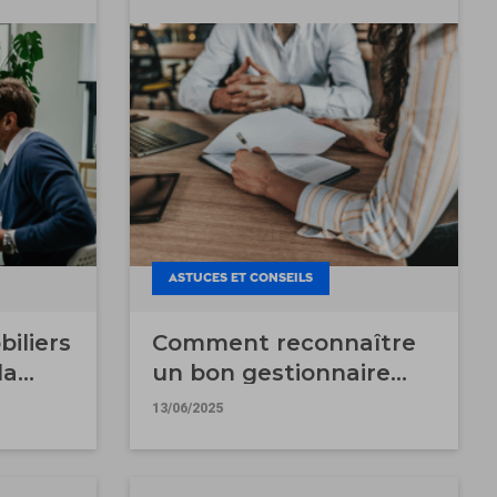
ASTUCES ET CONSEILS
iliers
Comment reconnaître
la
un bon gestionnaire
sques
immobilier ?
13/06/2025