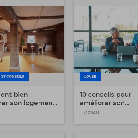
 ET CONSEILS
LOUER
nt bien
10 conseils pour
rer son logement
améliorer son
une estimation
rendement locati
11/07/2025
lière ?