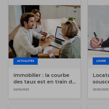
ACTUALITÉS
LOUER
Immobilier : la courbe
Locata
des taux est en train de
souscr
se renverser
assura
24/06/2025
20/06/2025