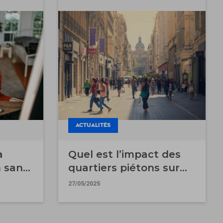
ACTUALITÉS
a
Quel est l’impact des
n sans
quartiers piétons sur
l’immobilier ?
27/05/2025