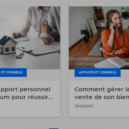
 ET CONSEILS
ASTUCES ET CONSEILS
apport personnel
Comment gérer l
um pour réussir
vente de son bie
projet immobilier
être sur place ?
30/05/2025