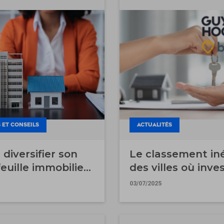
 ET CONSEILS
ACTUALITÉS
l diversifier son
Le classement in
euille immobilier
des villes où inves
2025 : étude excl
03/07/2025
Guy Hoquet et Bie