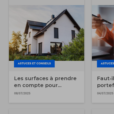
ASTUCES ET CONSEILS
ASTUCES
Les surfaces à prendre
Faut‐i
en compte pour
portef
l'estimation de votre
?
08/07/2025
04/07/2025
bien