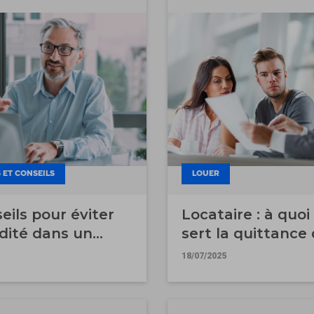
 ET CONSEILS
LOUER
eils pour éviter
Locataire : à quoi
dité dans un
sert la quittance
ent
loyer ?
18/07/2025